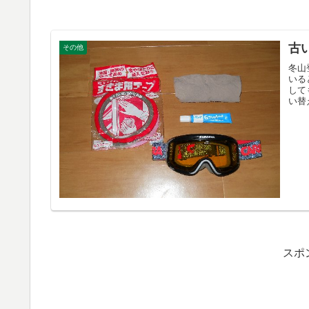
古
その他
冬山
いる
して
い替
スポ