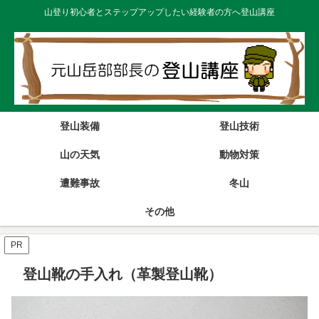
山登り初心者とステップアップしたい経験者の方へ登山講座
登山装備
登山技術
山の天気
動物対策
遭難事故
冬山
その他
PR
登山靴の手入れ（革製登山靴）