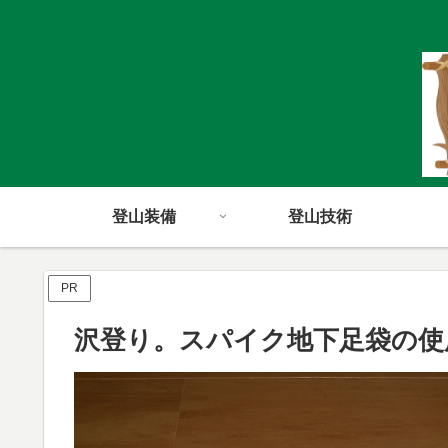
登山装備
登山技術
PR
沢登り。スパイク地下足袋の使