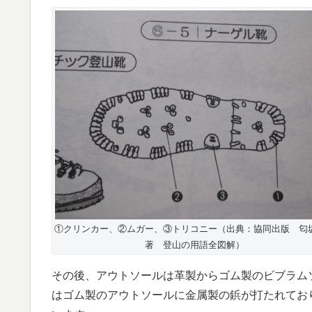
①クリンカー、②ムガー、③トリコニー（出典：協同出版 匂
著 登山の用語全図解）
その後、アウトソールは革製からゴム製のビブラム
はゴム製のアウトソールに金属製の鋲が打たれてお