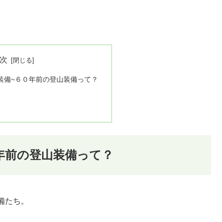
次
装備~６０年前の登山装備って？
年前の登山装備って？
備たち。