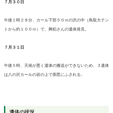
７月３０日
午後１時２８分、カール下部５０ｍの沢の中（鳥取大テン
トから約１００ｍ）で、興梠さん
の遺体発見。
７月３１日
午後５時、天候が悪く遺体の搬送ができないため、３遺体
は八の沢カールの岩の上で荼毘にふされる。
遺体の状況