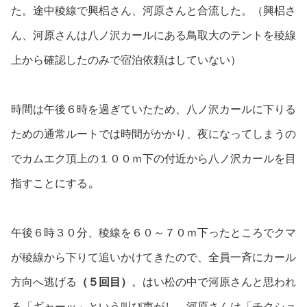
た。途中稜線で興梠さん、河原さんと合流した。（興梠さ
ん、河原さんは八ノ沢カールにある鳥取大のテントを稜線
上から確認したのみで宿泊依頼はしていない）
時間は午後６時を過ぎていたため、八ノ沢カールに下りる
ための通常ルートでは時間がかかり、夜になってしまうの
でカムエク頂上の１００ｍ下の付近から八ノ沢カールを目
。
指すことにする
午後６時３０分、稜線を６０～７０ｍ下ったところでクマ
が稜線から下りて追いかけてきたので、全員一斉にカール
方向へ逃げる
（５回目）
。はい松の中で河原さんと思われ
る「ギャーッ」という叫び声がし、河原さんは「チクショ