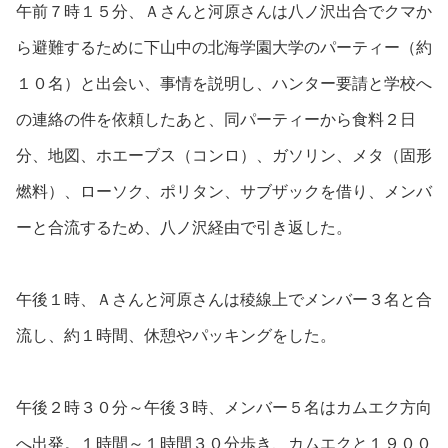
午前７時１５分、Ａさんと河原さんは八ノ沢出合でクマか
ら避難するために下山中の北海学園大学のパーティー（約
１０名）と出会い、事情を説明し、ハンター要請と学校へ
の連絡の件を依頼したあと、同パーティーから食料２日
分、地図、ホエーブス（コンロ）、ガソリン、メタ（固形
燃料）、ローソク、ポリタン、サブザックを借り、メンバ
ーと合流するため、八ノ沢経由で引き返した。
午後１時、Ａさんと河原さんは稜線上でメンバー３名と合
流し、約１時間、休憩やパッキングをした。
午後２時３０分～午後３時、メンバー５名はカムエク方向
へ出発。１時間～１時間３０分歩き、カムエクと１９００