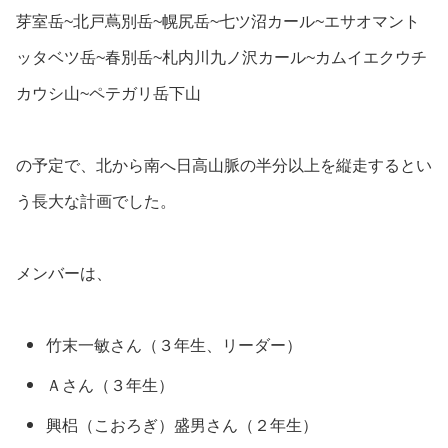
芽室岳~北戸蔦別岳~幌尻岳~七ツ沼カール~エサオマント
ッタベツ岳~春別岳~札内川九ノ沢カール~カムイエクウチ
カウシ山~ペテガリ岳下山
の予定で、北から南へ日高山脈の半分以上を縦走するとい
う長大な計画でした。
メンバーは、
竹末一敏さん（３年生、リーダー）
Ａさん（３年生）
興梠（こおろぎ）盛男さん（２年生）