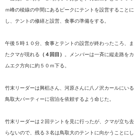
ｍ峰の稜線の中間にあるピークにテントを設営することに
し、
テントの修繕と設営、食事の準備をする。
午後５時１０分、食事とテントの設営が終わったころ、ま
たクマが現れる
（４回目）
。メンバーは一斉に縦走路をカ
ムエク方向に約５０ｍ下る。
竹末リーダーは興梠さん、河原さんに八ノ沢カールにいる
鳥取大パーティーに宿泊を依頼するよう命じた。
竹末リーダーは２回テントを見に行ったが、クマが立ち去
らないので、残る３名は鳥取大のテントに向かうことにし