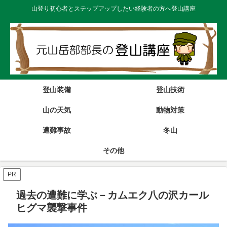
山登り初心者とステップアップしたい経験者の方へ登山講座
登山装備
登山技術
山の天気
動物対策
遭難事故
冬山
その他
PR
過去の遭難に学ぶ－カムエク八の沢カール
ヒグマ襲撃事件