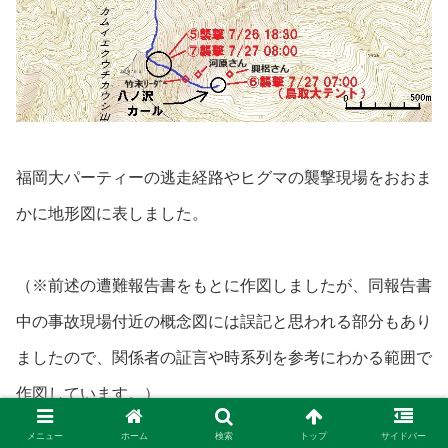
福岡大パーティーの逃走経路やヒグマの襲撃現場をおおま
かに地形図に表しました。
（※前述の遭難報告書をもとに作図しましたが、同報告書
中の事故現場付近の概念図には誤記と思われる部分もあり
ましたので、関係者の証言や時系列を参考にわかる範囲で
作図しています。）
メニュー
ホーム
検索
トップ
サイドバー