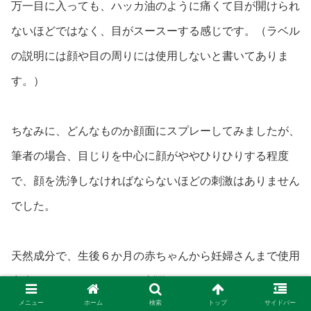
万一目に入っても、ハッカ油のように痛くて目が開けられ
ないほどではなく、目がスースーする感じです。（ラベル
の説明には顔や目の周りには使用しないと書いてありま
す。）
ちなみに、どんなものか顔面にスプレーしてみましたが、
筆者の場合、目じりを中心に顔がややひりひりする程度
で、顔を洗浄しなければならないほどの刺激はありません
でした。
天然成分で、生後６か月の赤ちゃんから妊婦さんまで使用
出来るということですが、刺激がまったくないわけではな
メニュー
ホーム
検索
トップ
サイドバー
いので、極端に肌の弱い人は服の上からスプレーするなど